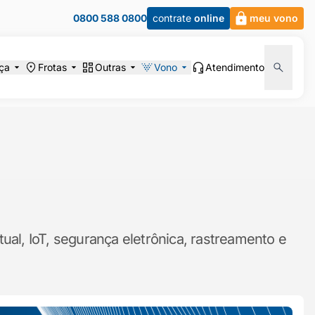
0800 588 0800
contrate
online
meu vono
ça
Frotas
Outras
Vono
Atendimento
ual, IoT, segurança eletrônica, rastreamento e