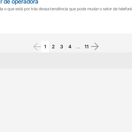
r de operadora
 o que está por trás dessa tendência que pode mudar o setor de telefoni
1
2
3
4
…
11