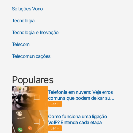
Soluções Vono
Tecnologia
Tecnologia e Inovação
Telecom
Telecomunicações
Populares
Telefonia em nuvem: Veja erros
comuns que podem deixar sua
empresa em risco
Ler
Como funciona uma ligação
VoIP? Entenda cada etapa
Ler