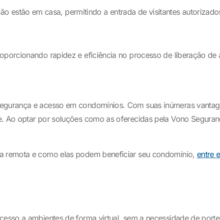
estão em casa, permitindo a entrada de visitantes autorizados
oporcionando rapidez e eficiência no processo de liberação de 
 segurança e acesso em condomínios. Com suas inúmeras vantag
te. Ao optar por soluções como as oferecidas pela Vono Segura
ia remota e como elas podem beneficiar seu condomínio,
entre 
cesso a ambientes de forma virtual, sem a necessidade de porteir