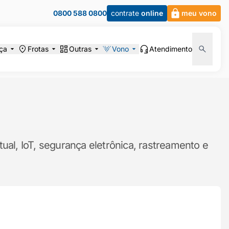
0800 588 0800
contrate
online
meu vono
ça
Frotas
Outras
Vono
Atendimento
ual, IoT, segurança eletrônica, rastreamento e