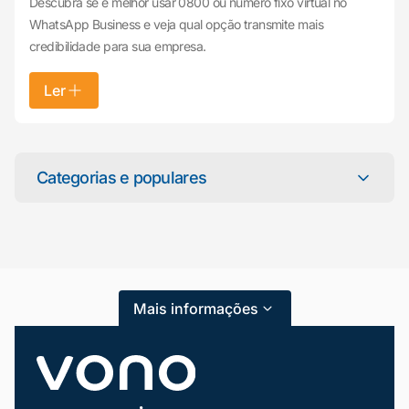
Descubra se é melhor usar 0800 ou número fixo virtual no
WhatsApp Business e veja qual opção transmite mais
credibilidade para sua empresa.
Ler
Mariana da Vono
online agora
Categorias e populares
Categorias
Atendimento ao Cliente
Mais informações
Blog
Dicas e Tutoriais
Gestão de Condomínios