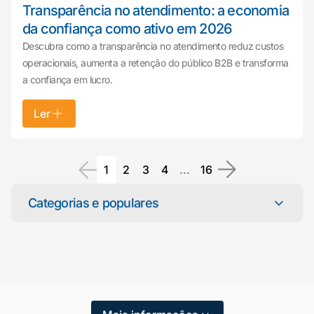
Transparência no atendimento: a economia
da confiança como ativo em 2026
Descubra como a transparência no atendimento reduz custos
operacionais, aumenta a retenção do público B2B e transforma
a confiança em lucro.
Ler
1
2
3
4
…
16
Mariana da Vono
Categorias e populares
online agora
Categorias
Atendimento ao Cliente