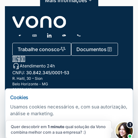
Blog
Mais informações
Dicas e Tutoriais
Gestão de Condomínios
Gestão de Frotas
Trabalhe conosco
Documentos
Gestão de Negócios
Gestão de pessoas e Liderança
Atendimento 24h
CNPJ:
30.842.345/0001-53
Gestão Financeira
R. Haití, 30 – Sion
Belo Horizonte - MG
Marketing e Vendas
30320-140
Cookies
Mundo Automotivo
Nossas filiais
Usamos cookies necessários e, com sua autorização,
Notícias
análise e marketing.
Telefonia Fixa
Copyright ©
2026
Vono. Todos os direitos Reservados.
|
Gerenciar
Produtividade
1
Quer descobrir em
1 minuto
cookies
qual solução da Vono
Número Fixo Virtual
Aceitar
Rejeitar
Preferências
combina melhor com a sua empresa? :)
Segurança