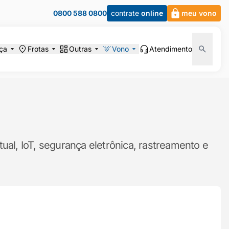
0800 588 0800
contrate
online
meu vono
ça
Frotas
Outras
Vono
Atendimento
ual, IoT, segurança eletrônica, rastreamento e