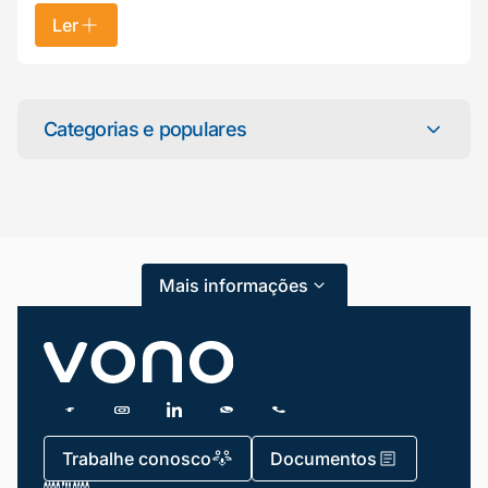
Ler
Mariana da Vono
online agora
Categorias e populares
Categorias
Atendimento ao Cliente
Mais informações
Blog
Dicas e Tutoriais
Gestão de Condomínios
Gestão de Frotas
Trabalhe conosco
Documentos
Gestão de Negócios