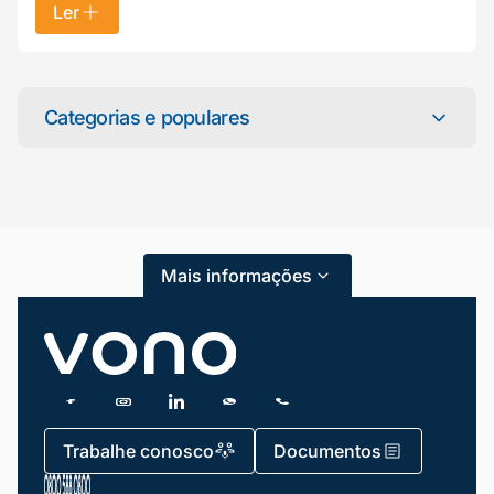
Ler
Mariana da Vono
online agora
Categorias e populares
Categorias
Atendimento ao Cliente
Mais informações
Blog
Dicas e Tutoriais
Gestão de Condomínios
Gestão de Frotas
Trabalhe conosco
Documentos
Gestão de Negócios