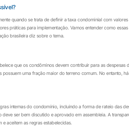
sível?
nte quando se trata de definir a taxa condominial com valores d
melhores práticas para implementação. Vamos entender como essa
ação brasileira diz sobre o tema.
abelece que os condôminos devem contribuir para as despesas d
ois possuem uma fração maior do terreno comum. No entanto, h
as internas do condomínio, incluindo a forma de rateio das des
o deve ser bem discutido e aprovado em assembleia. A transparê
 e aceitem as regras estabelecidas.