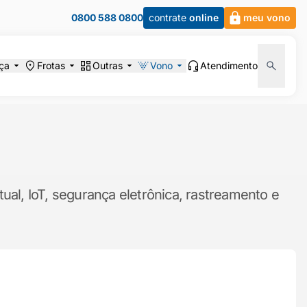
0800 588 0800
contrate
online
meu vono
ça
Frotas
Outras
Vono
Atendimento
ual, IoT, segurança eletrônica, rastreamento e