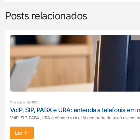
Posts relacionados
7 de agosto de 2026
VoIP, SIP, PABX e URA: entenda a telefonia em
VoIP, SIP, PABX, URA e número virtual fazem parte da telefonia em 
Ler