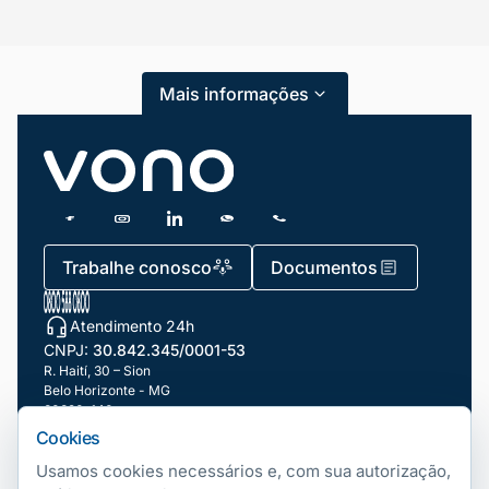
Categorias
Atendimento ao Cliente
Mais informações
Blog
Dicas e Tutoriais
Gestão de Condomínios
Gestão de Frotas
Trabalhe conosco
Documentos
Gestão de Negócios
Atendimento 24h
Gestão de pessoas e Liderança
CNPJ:
30.842.345/0001-53
Gestão Financeira
R. Haití, 30 – Sion
Belo Horizonte - MG
30320-140
Marketing e Vendas
Cookies
Nossas filiais
Mundo Automotivo
Usamos cookies necessários e, com sua autorização,