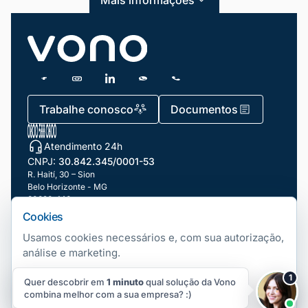
Mais informações
Blog
Dicas e Tutoriais
Gestão de Condomínios
Gestão de Frotas
Trabalhe conosco
Documentos
Gestão de Negócios
Atendimento 24h
Gestão de pessoas e Liderança
CNPJ:
30.842.345/0001-53
Gestão Financeira
R. Haití, 30 – Sion
Belo Horizonte - MG
30320-140
Marketing e Vendas
Cookies
Nossas filiais
Mundo Automotivo
Usamos cookies necessários e, com sua autorização,
análise e marketing.
Notícias
Telefonia Fixa
Copyright ©
2026
Vono. Todos os direitos Reservados.
|
Gerenciar
1
Quer descobrir em
1 minuto
qual solução da Vono
cookies
Número Fixo Virtual
Aceitar
Rejeitar
Preferências
Produtividade
combina melhor com a sua empresa? :)