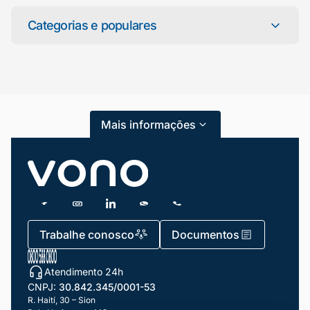
Mariana da Vono
online agora
Categorias e populares
Categorias
Atendimento ao Cliente
Mais informações
Blog
Dicas e Tutoriais
Gestão de Condomínios
Gestão de Frotas
Trabalhe conosco
Documentos
Gestão de Negócios
Atendimento 24h
Gestão de pessoas e Liderança
CNPJ:
30.842.345/0001-53
Gestão Financeira
R. Haití, 30 – Sion