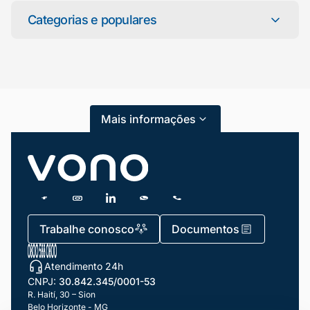
online agora
Categorias e populares
Categorias
Atendimento ao Cliente
Mais informações
Blog
Dicas e Tutoriais
Gestão de Condomínios
Gestão de Frotas
Trabalhe conosco
Documentos
Gestão de Negócios
Atendimento 24h
Gestão de pessoas e Liderança
CNPJ:
30.842.345/0001-53
Gestão Financeira
R. Haití, 30 – Sion
Belo Horizonte - MG